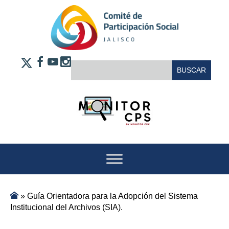
Saltar al contenido
FACEBOOK
YOUTUBE
INSTAGRAM
BUSCAR:
X
»
Guía Orientadora para la Adopción del Sistema
Institucional del Archivos (SIA).