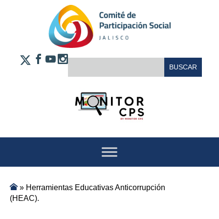
Saltar al contenido
FACEBOOK
YOUTUBE
INSTAGRAM
BUSCAR:
X
»
Herramientas Educativas Anticorrupción
(HEAC).