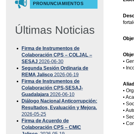
PRONUNCIAMIENTOS
Desc
forta
Últimas Noticias
Obje
Firma de Instrumentos de
Objet
Colaboración CPS – COLJAL –
• Gen
SESAJ
2026-06-30
• Inc
Segunda Sesión Ordinaria de
REMA Jalisco
2026-06-19
Firma de Instrumentos de
Alia
Colaboración CPS-SESAJ-
• Or
Guadalajara
2026-06-10
• Ac
Diálogo Nacional Anticorrupción:
• Soc
Resultados, Evaluación y Mejora.
• Au
2026-05-25
• Se
Firma de Acuerdo de
• Co
Colaboración CPS – CMIC
Jalisco.
2026-05-19