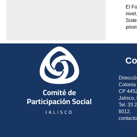
El Fo
nivel
Siste
prior
Co
Direcció
Colonia 
CP 4452
Jalisco,
Tel. 33 
6012.
contact