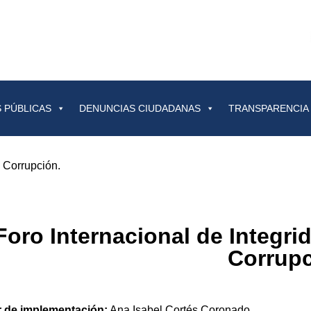
 PÚBLICAS
DENUNCIAS CIUDADANAS
TRANSPARENCIA
a Corrupción.
Foro Internacional de Integri
Corrupc
r de implementación:
Ana Isabel Cortés Coronado