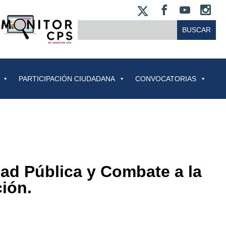
X
FACEBOO
YOUT
IN
BUSCAR:
PARTICIPACIÓN CIUDADANA
CONVOCATORIAS
dad Pública y Combate a la
ión.