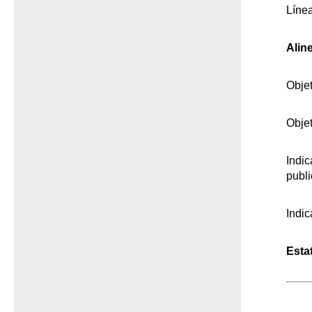
Línea
Alin
Objet
Objet
Indic
publ
Indic
Esta