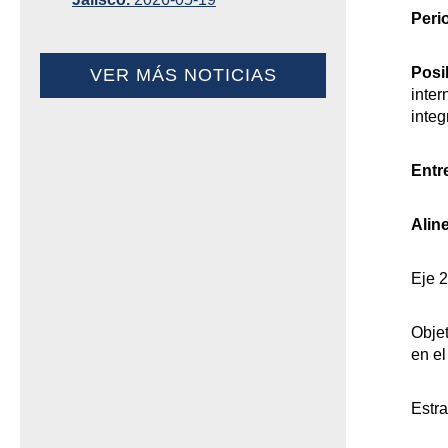
Peri
Posi
VER MÁS NOTICIAS
inter
integ
Entr
Alin
Eje 2
Objet
en el
Estra