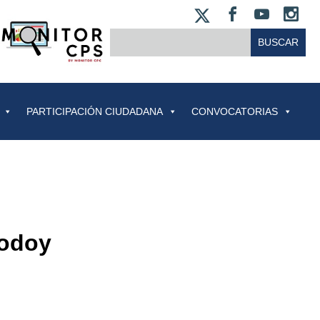
X
FACEBOO
YOUT
IN
BUSCAR:
PARTICIPACIÓN CIUDADANA
CONVOCATORIAS
odoy