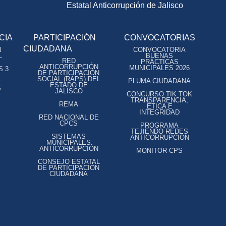
Estatal Anticorrupción de Jalisco
CIA
PARTICIPACIÓN
CONVOCATORIAS
CIUDADANA
N
CONVOCATORIA
L
BUENAS
RED
PRÁCTICAS
ANTICORRUPCIÓN
MUNICIPALES 2026
S 3
DE PARTICIPACIÓN
SOCIAL (RAPS) DEL
PLUMA CIUDADANA
ESTADO DE
S
JALISCO
CONCURSO TIK TOK
TRANSPARENCIA,
REMA
ÉTICA E
INTEGRIDAD
RED NACIONAL DE
CPCS
PROGRAMA
TEJIENDO REDES
SISTEMAS
ANTICORRUPCIÓN
MUNICIPALES
ANTICORRUPCIÓN
MONITOR CPS
CONSEJO ESTATAL
DE PARTICIPACIÓN
CIUDADANA