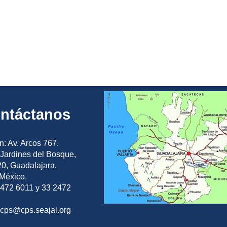
ntáctanos
n: Av. Arcos 767.
Jardines del Bosque,
0, Guadalajara,
 México.
2472 6011 y 33 2472
ocps@cps.seajal.org