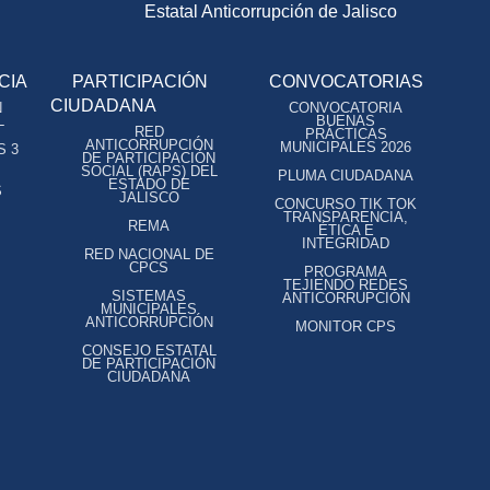
Estatal Anticorrupción de Jalisco
CIA
PARTICIPACIÓN
CONVOCATORIAS
CIUDADANA
N
CONVOCATORIA
L
BUENAS
RED
PRÁCTICAS
ANTICORRUPCIÓN
MUNICIPALES 2026
S 3
DE PARTICIPACIÓN
SOCIAL (RAPS) DEL
PLUMA CIUDADANA
ESTADO DE
S
JALISCO
CONCURSO TIK TOK
TRANSPARENCIA,
REMA
ÉTICA E
INTEGRIDAD
RED NACIONAL DE
CPCS
PROGRAMA
TEJIENDO REDES
SISTEMAS
ANTICORRUPCIÓN
MUNICIPALES
ANTICORRUPCIÓN
MONITOR CPS
CONSEJO ESTATAL
DE PARTICIPACIÓN
CIUDADANA