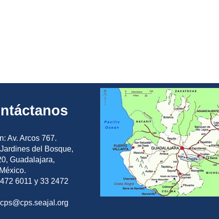
ntáctanos
n: Av. Arcos 767.
Jardines del Bosque,
0, Guadalajara,
 México.
2472 6011 y 33 2472
ocps@cps.seajal.org