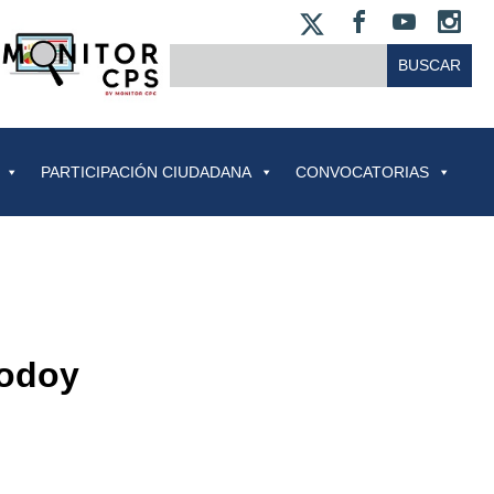
X
FACEBOO
YOUT
IN
BUSCAR:
PARTICIPACIÓN CIUDADANA
CONVOCATORIAS
odoy