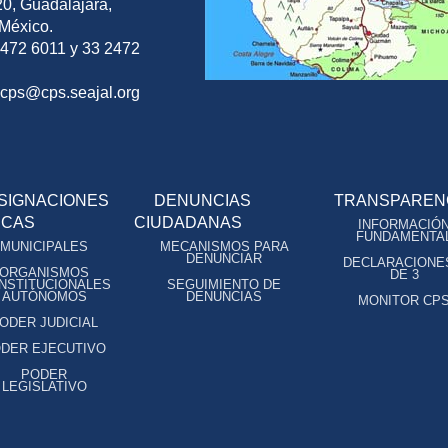
0, Guadalajara,
 México.
2472 6011 y 33 2472
ocps@cps.seajal.org
SIGNACIONES
DENUNCIAS
TRANSPAREN
ICAS
CIUDADANAS
INFORMACIÓ
FUNDAMENTA
MUNICIPALES
MECANISMOS PARA
DENUNCIAR
DECLARACIONE
ORGANISMOS
DE 3
NSTITUCIONALES
SEGUIMIENTO DE
AUTÓNOMOS
DENUNCIAS
MONITOR CP
ODER JUDICIAL
DER EJECUTIVO
PODER
LEGISLATIVO