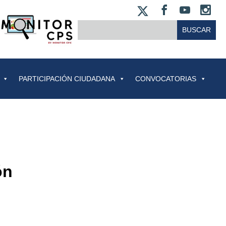
X
FACEBOO
YOUT
IN
BUSCAR:
PARTICIPACIÓN CIUDADANA
CONVOCATORIAS
ón