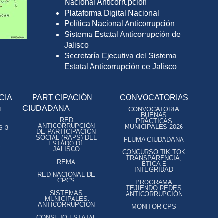
Nacional Anticorrupción
Plataforma Digital Nacional
Política Nacional Anticorrupción
Sistema Estatal Anticorrupción de
Jalisco
Secretaría Ejecutiva del Sistema
Estatal Anticorrupción de Jalisco
CIA
PARTICIPACIÓN
CONVOCATORIAS
CIUDADANA
N
CONVOCATORIA
L
BUENAS
RED
PRÁCTICAS
ANTICORRUPCIÓN
MUNICIPALES 2026
S 3
DE PARTICIPACIÓN
SOCIAL (RAPS) DEL
PLUMA CIUDADANA
ESTADO DE
S
JALISCO
CONCURSO TIK TOK
TRANSPARENCIA,
REMA
ÉTICA E
INTEGRIDAD
RED NACIONAL DE
CPCS
PROGRAMA
TEJIENDO REDES
SISTEMAS
ANTICORRUPCIÓN
MUNICIPALES
ANTICORRUPCIÓN
MONITOR CPS
CONSEJO ESTATAL