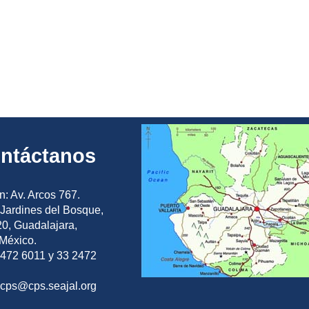
ntáctanos
n: Av. Arcos 767.
Jardines del Bosque,
0, Guadalajara,
 México.
2472 6011 y 33 2472
ocps@cps.seajal.org