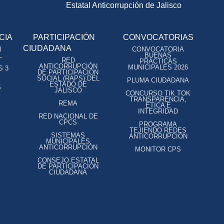
Estatal Anticorrupción de Jalisco
CIA
PARTICIPACIÓN
CONVOCATORIAS
CIUDADANA
N
CONVOCATORIA
L
BUENAS
RED
PRÁCTICAS
ANTICORRUPCIÓN
MUNICIPALES 2026
S 3
DE PARTICIPACIÓN
SOCIAL (RAPS) DEL
PLUMA CIUDADANA
ESTADO DE
S
JALISCO
CONCURSO TIK TOK
TRANSPARENCIA,
REMA
ÉTICA E
INTEGRIDAD
RED NACIONAL DE
CPCS
PROGRAMA
TEJIENDO REDES
SISTEMAS
ANTICORRUPCIÓN
MUNICIPALES
ANTICORRUPCIÓN
MONITOR CPS
CONSEJO ESTATAL
DE PARTICIPACIÓN
CIUDADANA