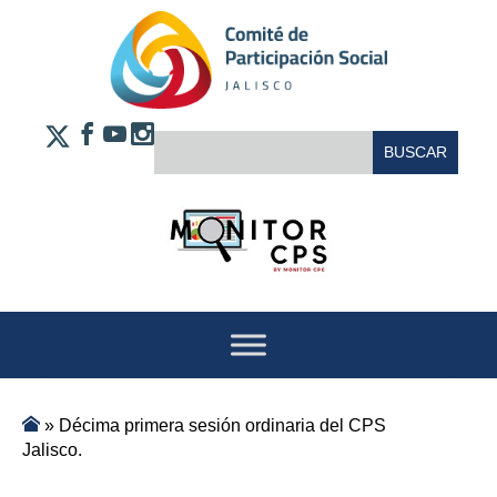
Saltar al contenido
FACEBOOK
YOUTUBE
INSTAGRAM
BUSCAR:
X
»
Décima primera sesión ordinaria del CPS
Jalisco.