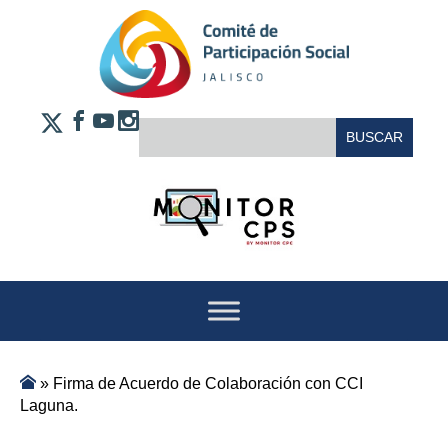
Saltar al contenido
FACEBOOK
YOUTUBE
INSTAGRAM
BUSCAR:
X
»
Firma de Acuerdo de Colaboración con CCI
Laguna.