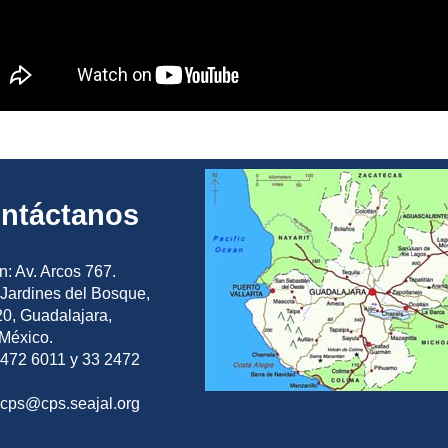
ntáctanos
n: Av. Arcos 767.
Jardines del Bosque,
0, Guadalajara,
 México.
2472 6011 y 33 2472
ocps@cps.seajal.org