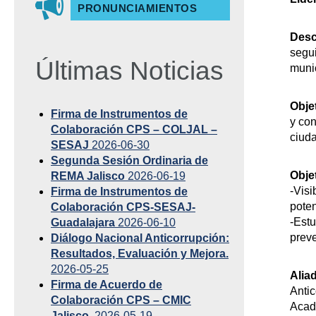
PRONUNCIAMIENTOS
Desc
segui
Últimas Noticias
muni
Obje
Firma de Instrumentos de
y con
Colaboración CPS – COLJAL –
ciud
SESAJ
2026-06-30
Segunda Sesión Ordinaria de
Objet
REMA Jalisco
2026-06-19
-Visi
Firma de Instrumentos de
poten
Colaboración CPS-SESAJ-
-Estu
Guadalajara
2026-06-10
preve
Diálogo Nacional Anticorrupción:
Resultados, Evaluación y Mejora.
2026-05-25
Alia
Firma de Acuerdo de
Antic
Colaboración CPS – CMIC
Acad
Jalisco.
2026-05-19