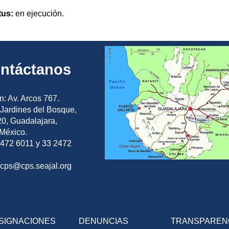
tus:
en ejecución.
ntáctanos
n: Av. Arcos 767.
Jardines del Bosque,
0, Guadalajara,
 México.
2472 6011 y 33 2472
ocps@cps.seajal.org
SIGNACIONES
DENUNCIAS
TRANSPAREN