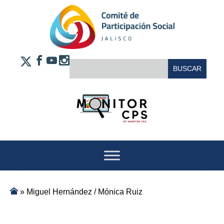
Saltar al contenido
FACEBOOK
YOUTUBE
INSTAGRAM
BUSCAR:
X
»
Miguel Hernández / Mónica Ruiz