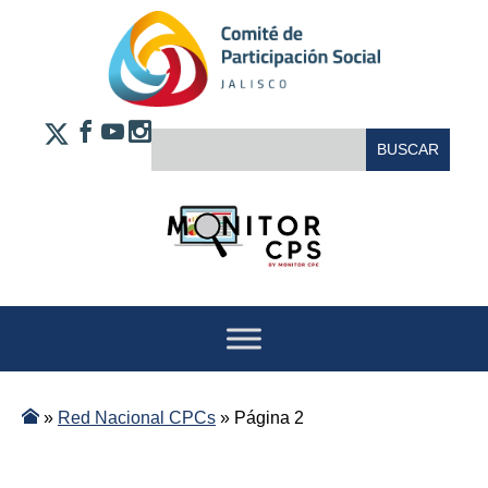
Saltar al contenido
FACEBOOK
YOUTUBE
INSTAGRAM
BUSCAR:
X
»
Red Nacional CPCs
»
Página 2