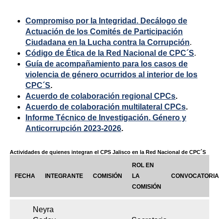
Compromiso por la Integridad. Decálogo de
Actuación de los Comités de Participación
Ciudadana en la Lucha contra la Corrupción
.
Código de Ética de la Red Nacional de CPC´S
.
Guía de acompañamiento para los casos de
violencia de género ocurridos al interior de los
CPC´S
.
Acuerdo de colaboración regional CPCs
.
Acuerdo de colaboración multilateral CPCs
.
Informe Técnico de Investigación. Género y
Anticorrupción 2023-2026
.
Actividades de quienes integran el CPS Jalisco en la Red Nacional de CPC´S
ROL EN 
FECHA
INTEGRANTE
COMISIÓN
LA 
CONVOCATORIA
COMISIÓN
Neyra