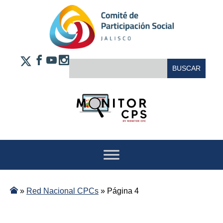
Saltar al contenido
FACEBOOK
YOUTUBE
INSTAGRAM
BUSCAR:
X
»
Red Nacional CPCs
»
Página 4