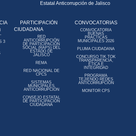
Estatal Anticorrupción de Jalisco
CIA
PARTICIPACIÓN
CONVOCATORIAS
CIUDADANA
N
CONVOCATORIA
L
BUENAS
RED
PRÁCTICAS
ANTICORRUPCIÓN
MUNICIPALES 2026
S 3
DE PARTICIPACIÓN
SOCIAL (RAPS) DEL
PLUMA CIUDADANA
ESTADO DE
S
JALISCO
CONCURSO TIK TOK
TRANSPARENCIA,
REMA
ÉTICA E
INTEGRIDAD
RED NACIONAL DE
CPCS
PROGRAMA
TEJIENDO REDES
SISTEMAS
ANTICORRUPCIÓN
MUNICIPALES
ANTICORRUPCIÓN
MONITOR CPS
CONSEJO ESTATAL
DE PARTICIPACIÓN
CIUDADANA