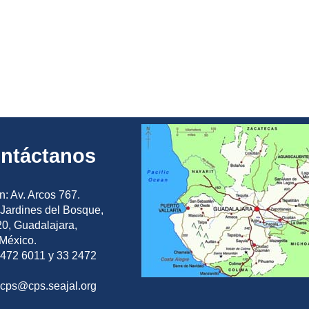
ntáctanos
n: Av. Arcos 767.
Jardines del Bosque,
0, Guadalajara,
 México.
2472 6011 y 33 2472
ocps@cps.seajal.org