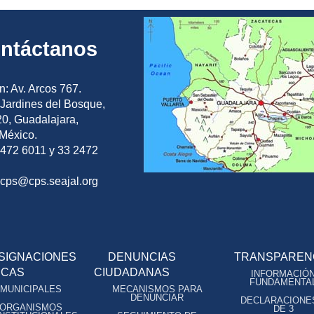
ntáctanos
n: Av. Arcos 767.
Jardines del Bosque,
0, Guadalajara,
 México.
2472 6011 y 33 2472
ocps@cps.seajal.org
SIGNACIONES
DENUNCIAS
TRANSPAREN
ICAS
CIUDADANAS
INFORMACIÓ
FUNDAMENTA
MUNICIPALES
MECANISMOS PARA
DENUNCIAR
DECLARACIONE
ORGANISMOS
DE 3